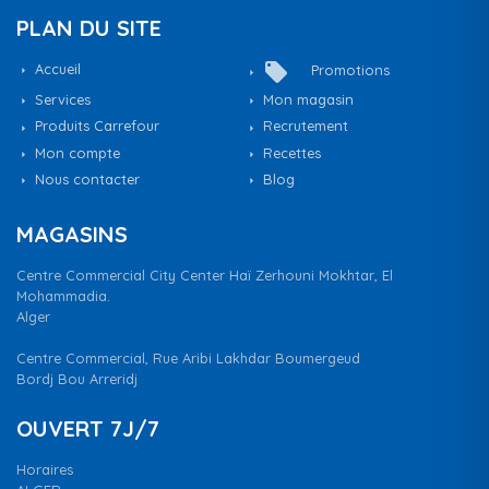
PLAN DU SITE
local_offer
Accueil
Promotions
Services
Mon magasin
Produits Carrefour
Recrutement
Mon compte
Recettes
Nous contacter
Blog
MAGASINS
Centre Commercial City Center Haï Zerhouni Mokhtar, El
Mohammadia.
Alger
Centre Commercial, Rue Aribi Lakhdar Boumergeud
Bordj Bou Arreridj
OUVERT 7J/7
Horaires