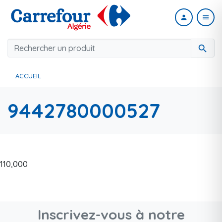
person
menu
search
ACCUEIL
9442780000527
110,000
Inscrivez-vous à notre