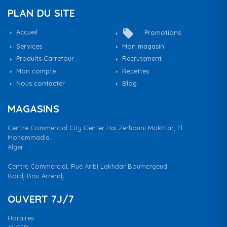
PLAN DU SITE
local_offer
Accueil
Promotions
Services
Mon magasin
Produits Carrefour
Recrutement
Mon compte
Recettes
Nous contacter
Blog
MAGASINS
Centre Commercial City Center Haï Zerhouni Mokhtar, El
Mohammadia.
Alger
Centre Commercial, Rue Aribi Lakhdar Boumergeud
Bordj Bou Arreridj
OUVERT 7J/7
Horaires