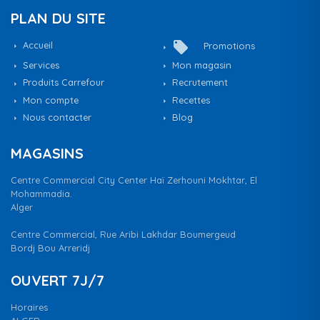
PLAN DU SITE
local_offer
Accueil
Promotions
Services
Mon magasin
Produits Carrefour
Recrutement
Mon compte
Recettes
Nous contacter
Blog
MAGASINS
Centre Commercial City Center Haï Zerhouni Mokhtar, El
Mohammadia.
Alger
Centre Commercial, Rue Aribi Lakhdar Boumergeud
Bordj Bou Arreridj
OUVERT 7J/7
Horaires