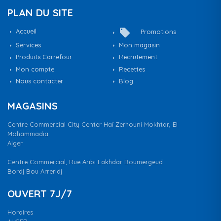
PLAN DU SITE
local_offer
Accueil
Promotions
Services
Mon magasin
Produits Carrefour
Recrutement
Mon compte
Recettes
Nous contacter
Blog
MAGASINS
Centre Commercial City Center Haï Zerhouni Mokhtar, El
Mohammadia.
Alger
Centre Commercial, Rue Aribi Lakhdar Boumergeud
Bordj Bou Arreridj
OUVERT 7J/7
Horaires