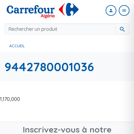
person
menu
search
ACCUEIL
9442780001036
1,170,000
Inscrivez-vous à notre