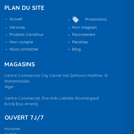
PLAN DU SITE
local_offer
Accueil
Promotions
Services
Mon magasin
Produits Carrefour
Recrutement
Mon compte
Recettes
Nous contacter
Blog
MAGASINS
Centre Commercial City Center Haï Zerhouni Mokhtar, El
Mohammadia.
Alger
Centre Commercial, Rue Aribi Lakhdar Boumergeud
Bordj Bou Arreridj
OUVERT 7J/7
Horaires