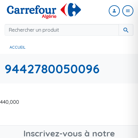
person
menu
search
ACCUEIL
9442780050096
440,000
Inscrivez-vous à notre