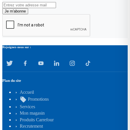
Je m'abonne
Rejoignez-nous sur :
Plan du site
Accueil
local_offer
Promotions
Services
Mon magasin
Produits Carrefour
Recrutement