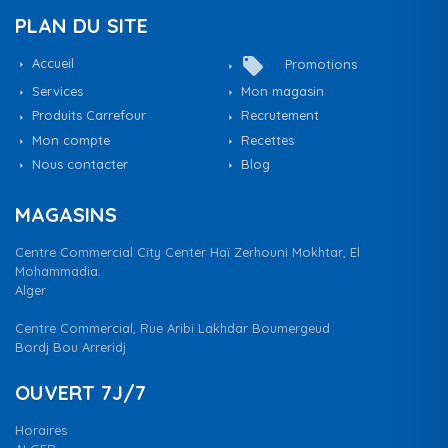
PLAN DU SITE
local_offer
Accueil
Promotions
Services
Mon magasin
Produits Carrefour
Recrutement
Mon compte
Recettes
Nous contacter
Blog
MAGASINS
Centre Commercial City Center Haï Zerhouni Mokhtar, El
Mohammadia.
Alger
Centre Commercial, Rue Aribi Lakhdar Boumergeud
Bordj Bou Arreridj
OUVERT 7J/7
Horaires