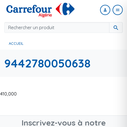
person
menu
search
ACCUEIL
9442780050638
410,000
Inscrivez-vous à notre