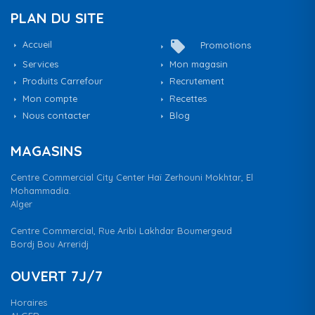
PLAN DU SITE
local_offer
Accueil
Promotions
Services
Mon magasin
Produits Carrefour
Recrutement
Mon compte
Recettes
Nous contacter
Blog
MAGASINS
Centre Commercial City Center Haï Zerhouni Mokhtar, El
Mohammadia.
Alger
Centre Commercial, Rue Aribi Lakhdar Boumergeud
Bordj Bou Arreridj
OUVERT 7J/7
Horaires