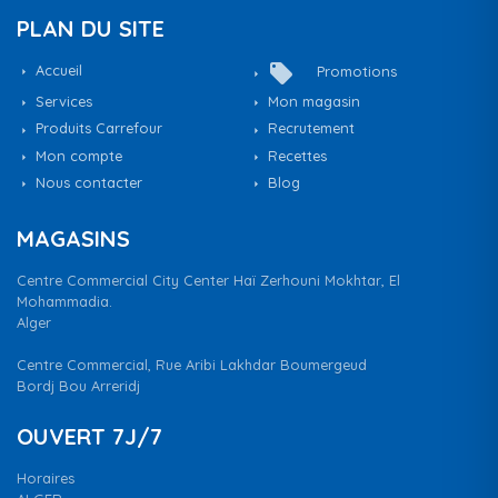
PLAN DU SITE
local_offer
Accueil
Promotions
Services
Mon magasin
Produits Carrefour
Recrutement
Mon compte
Recettes
Nous contacter
Blog
MAGASINS
Centre Commercial City Center Haï Zerhouni Mokhtar, El
Mohammadia.
Alger
Centre Commercial, Rue Aribi Lakhdar Boumergeud
Bordj Bou Arreridj
OUVERT 7J/7
Horaires