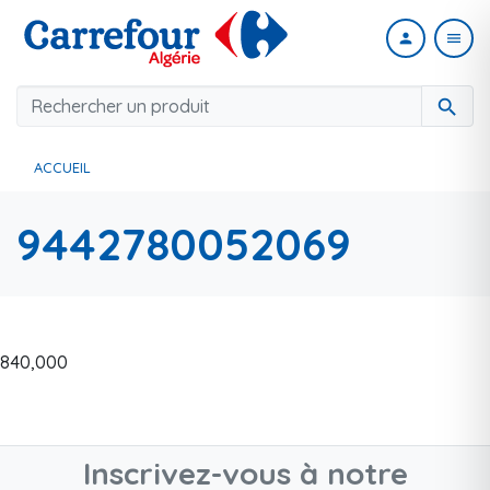
person
menu
search
ACCUEIL
9442780052069
840,000
Inscrivez-vous à notre