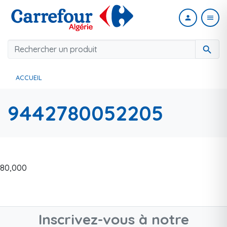
person
menu
search
ACCUEIL
9442780052205
80,000
Inscrivez-vous à notre