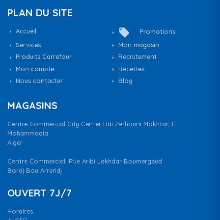
PLAN DU SITE
local_offer
Accueil
Promotions
Services
Mon magasin
Produits Carrefour
Recrutement
Mon compte
Recettes
Nous contacter
Blog
MAGASINS
Centre Commercial City Center Haï Zerhouni Mokhtar, El
Mohammadia.
Alger
Centre Commercial, Rue Aribi Lakhdar Boumergeud
Bordj Bou Arreridj
OUVERT 7J/7
Horaires