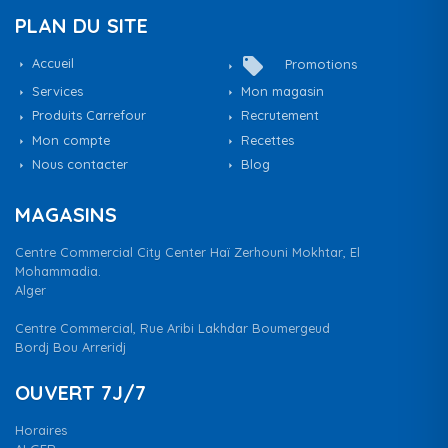
PLAN DU SITE
local_offer
Accueil
Promotions
Services
Mon magasin
Produits Carrefour
Recrutement
Mon compte
Recettes
Nous contacter
Blog
MAGASINS
Centre Commercial City Center Haï Zerhouni Mokhtar, El
Mohammadia.
Alger
Centre Commercial, Rue Aribi Lakhdar Boumergeud
Bordj Bou Arreridj
OUVERT 7J/7
Horaires