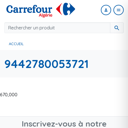
person
menu
search
ACCUEIL
9442780053721
670,000
Inscrivez-vous à notre