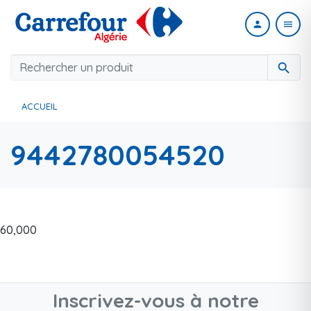
person
menu
search
ACCUEIL
9442780054520
60,000
Inscrivez-vous à notre