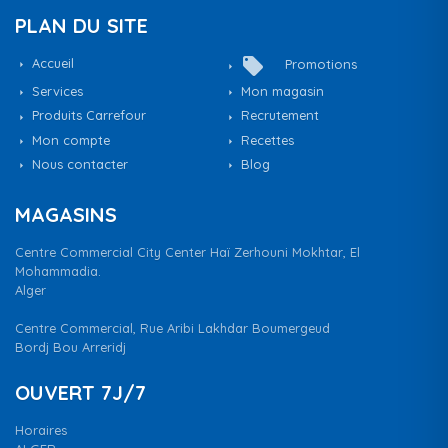
PLAN DU SITE
local_offer
Accueil
Promotions
Services
Mon magasin
Produits Carrefour
Recrutement
Mon compte
Recettes
Nous contacter
Blog
MAGASINS
Centre Commercial City Center Haï Zerhouni Mokhtar, El
Mohammadia.
Alger
Centre Commercial, Rue Aribi Lakhdar Boumergeud
Bordj Bou Arreridj
OUVERT 7J/7
Horaires