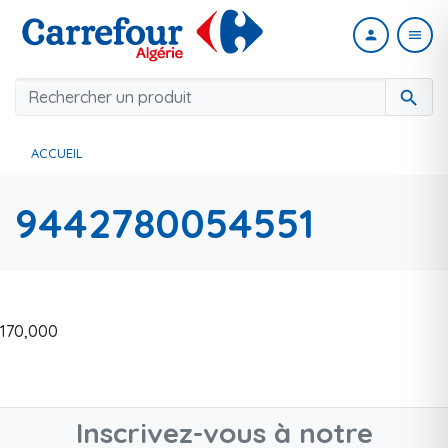
person
menu
search
ACCUEIL
9442780054551
170,000
Inscrivez-vous à notre