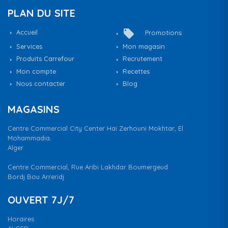
PLAN DU SITE
local_offer
Accueil
Promotions
Services
Mon magasin
Produits Carrefour
Recrutement
Mon compte
Recettes
Nous contacter
Blog
MAGASINS
Centre Commercial City Center Haï Zerhouni Mokhtar, El
Mohammadia.
Alger
Centre Commercial, Rue Aribi Lakhdar Boumergeud
Bordj Bou Arreridj
OUVERT 7J/7
Horaires