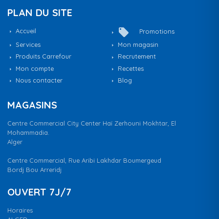
PLAN DU SITE
local_offer
Accueil
Promotions
Services
Mon magasin
Produits Carrefour
Recrutement
Mon compte
Recettes
Nous contacter
Blog
MAGASINS
Centre Commercial City Center Haï Zerhouni Mokhtar, El
Mohammadia.
Alger
Centre Commercial, Rue Aribi Lakhdar Boumergeud
Bordj Bou Arreridj
OUVERT 7J/7
Horaires