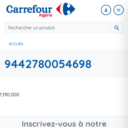
person
menu
search
ACCUEIL
9442780054698
1,190,000
Inscrivez-vous à notre