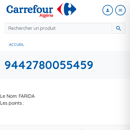
person
menu
search
ACCUEIL
9442780055459
Le Nom: FARIDA
Les points :