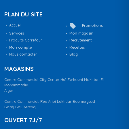
PLAN DU SITE
local_offer
Accueil
Promotions
Services
Mon magasin
Produits Carrefour
Recrutement
Mon compte
Recettes
Nous contacter
Blog
MAGASINS
Centre Commercial City Center Haï Zerhouni Mokhtar, El
Mohammadia.
Alger
Centre Commercial, Rue Aribi Lakhdar Boumergeud
Bordj Bou Arreridj
OUVERT 7J/7