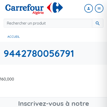
person
menu
search
ACCUEIL
9442780056791
160,000
Inscrivez-vous à notre