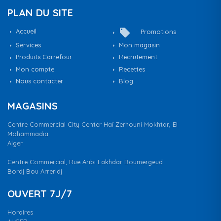
PLAN DU SITE
local_offer
Accueil
Promotions
Services
Mon magasin
Produits Carrefour
Recrutement
Mon compte
Recettes
Nous contacter
Blog
MAGASINS
Centre Commercial City Center Haï Zerhouni Mokhtar, El
Mohammadia.
Alger
Centre Commercial, Rue Aribi Lakhdar Boumergeud
Bordj Bou Arreridj
OUVERT 7J/7
Horaires