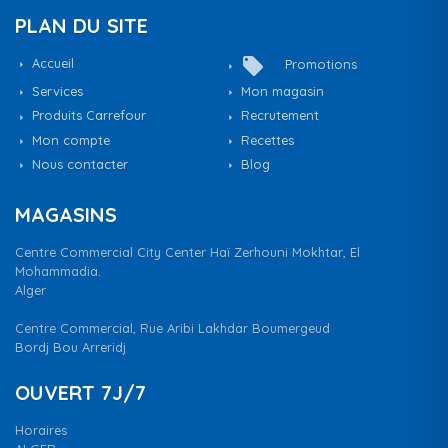
PLAN DU SITE
local_offer
Accueil
Promotions
Services
Mon magasin
Produits Carrefour
Recrutement
Mon compte
Recettes
Nous contacter
Blog
MAGASINS
Centre Commercial City Center Haï Zerhouni Mokhtar, El
Mohammadia.
Alger
Centre Commercial, Rue Aribi Lakhdar Boumergeud
Bordj Bou Arreridj
OUVERT 7J/7
Horaires