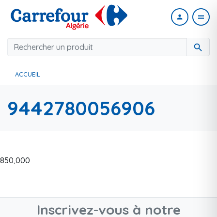
person
menu
search
ACCUEIL
9442780056906
850,000
Inscrivez-vous à notre