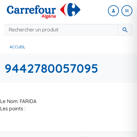
person
menu
search
ACCUEIL
9442780057095
Le Nom: FARIDA
Les points :