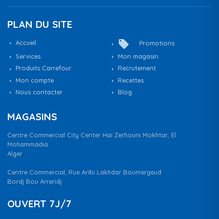
PLAN DU SITE
local_offer
Accueil
Promotions
Services
Mon magasin
Produits Carrefour
Recrutement
Mon compte
Recettes
Nous contacter
Blog
MAGASINS
Centre Commercial City Center Haï Zerhouni Mokhtar, El
Mohammadia.
Alger
Centre Commercial, Rue Aribi Lakhdar Boumergeud
Bordj Bou Arreridj
OUVERT 7J/7