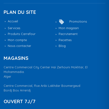
PLAN DU SITE
local_offer
Accueil
Promotions
Services
Mon magasin
Produits Carrefour
Recrutement
Mon compte
Recettes
Nous contacter
Blog
MAGASINS
Centre Commercial City Center Haï Zerhouni Mokhtar, El
Mohammadia.
Alger
Centre Commercial, Rue Aribi Lakhdar Boumergeud
Bordj Bou Arreridj
OUVERT 7J/7