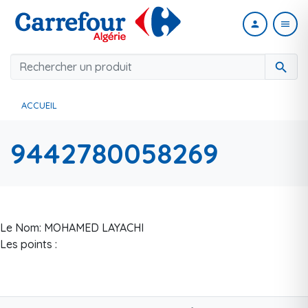
person
menu
search
ACCUEIL
9442780058269
Le Nom: MOHAMED LAYACHI
Les points :