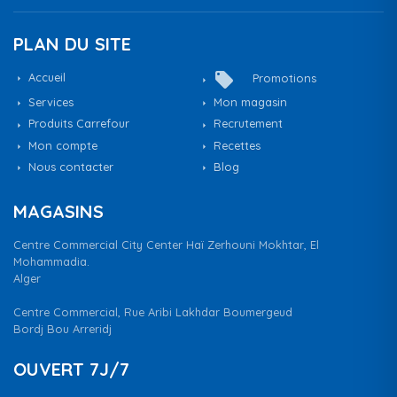
PLAN DU SITE
local_offer
Accueil
Promotions
Services
Mon magasin
Produits Carrefour
Recrutement
Mon compte
Recettes
Nous contacter
Blog
MAGASINS
Centre Commercial City Center Haï Zerhouni Mokhtar, El
Mohammadia.
Alger
Centre Commercial, Rue Aribi Lakhdar Boumergeud
Bordj Bou Arreridj
OUVERT 7J/7