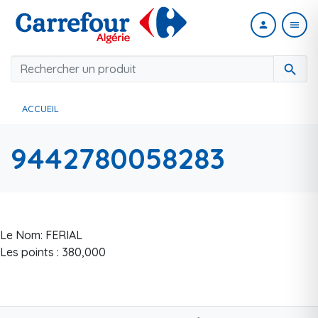
person
menu
search
ACCUEIL
9442780058283
Le Nom: FERIAL
Les points : 380,000