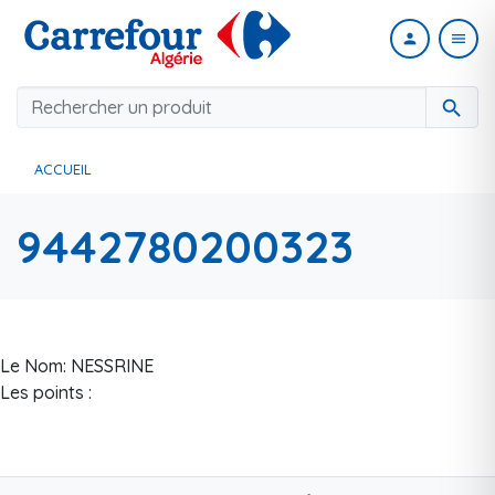
person
menu
search
ACCUEIL
9442780200323
Le Nom: NESSRINE
Les points :