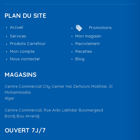
PLAN DU SITE
local_offer
Accueil
Promotions
Services
Mon magasin
Produits Carrefour
Recrutement
Mon compte
Recettes
Nous contacter
Blog
MAGASINS
Centre Commercial City Center Haï Zerhouni Mokhtar, El
Mohammadia.
Alger
Centre Commercial, Rue Aribi Lakhdar Boumergeud
Bordj Bou Arreridj
OUVERT 7J/7