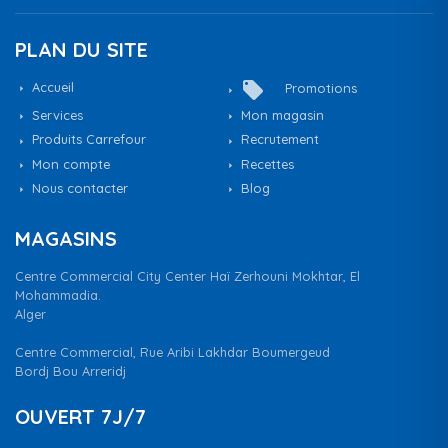
PLAN DU SITE
local_offer
Accueil
Promotions
Services
Mon magasin
Produits Carrefour
Recrutement
Mon compte
Recettes
Nous contacter
Blog
MAGASINS
Centre Commercial City Center Haï Zerhouni Mokhtar, El
Mohammadia.
Alger
Centre Commercial, Rue Aribi Lakhdar Boumergeud
Bordj Bou Arreridj
OUVERT 7J/7