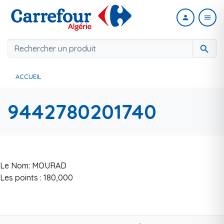
person
menu
search
ACCUEIL
9442780201740
Le Nom: MOURAD
Les points : 180,000