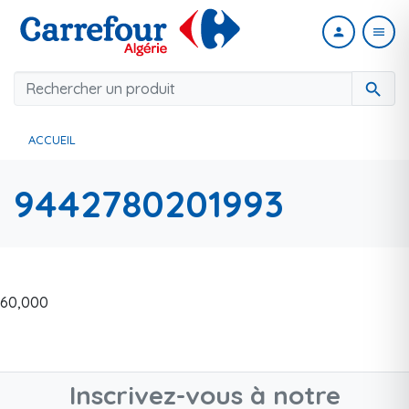
person
menu
search
ACCUEIL
9442780201993
60,000
Inscrivez-vous à notre