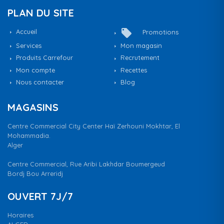
PLAN DU SITE
local_offer
Accueil
Promotions
Services
Mon magasin
Produits Carrefour
Recrutement
Mon compte
Recettes
Nous contacter
Blog
MAGASINS
Centre Commercial City Center Haï Zerhouni Mokhtar, El
Mohammadia.
Alger
Centre Commercial, Rue Aribi Lakhdar Boumergeud
Bordj Bou Arreridj
OUVERT 7J/7
Horaires