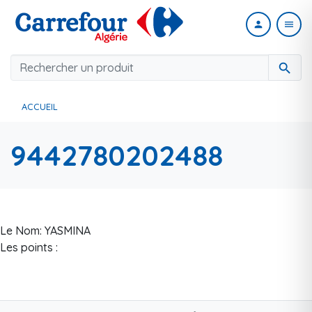
person
menu
search
ACCUEIL
9442780202488
Le Nom: YASMINA
Les points :