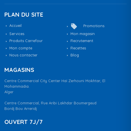
PLAN DU SITE
local_offer
Accueil
Promotions
Services
Mon magasin
Produits Carrefour
Recrutement
Mon compte
Recettes
Nous contacter
Blog
MAGASINS
Centre Commercial City Center Haï Zerhouni Mokhtar, El
Mohammadia.
Alger
Centre Commercial, Rue Aribi Lakhdar Boumergeud
Bordj Bou Arreridj
OUVERT 7J/7