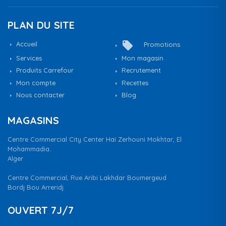
PLAN DU SITE
local_offer
Accueil
Promotions
Services
Mon magasin
Produits Carrefour
Recrutement
Mon compte
Recettes
Nous contacter
Blog
MAGASINS
Centre Commercial City Center Haï Zerhouni Mokhtar, El
Mohammadia.
Alger
Centre Commercial, Rue Aribi Lakhdar Boumergeud
Bordj Bou Arreridj
OUVERT 7J/7