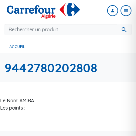
person
menu
search
ACCUEIL
9442780202808
Le Nom: AMIRA
Les points :