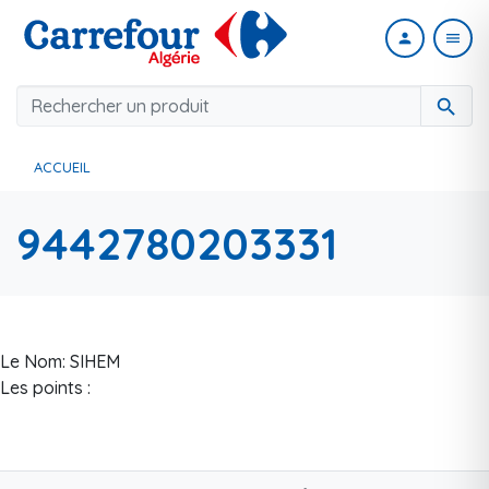
person
menu
search
ACCUEIL
9442780203331
Le Nom: SIHEM
Les points :