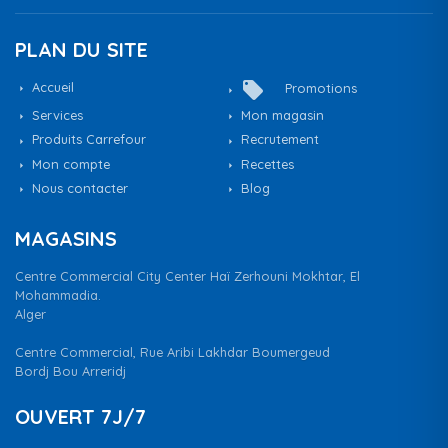
PLAN DU SITE
local_offer
Accueil
Promotions
Services
Mon magasin
Produits Carrefour
Recrutement
Mon compte
Recettes
Nous contacter
Blog
MAGASINS
Centre Commercial City Center Haï Zerhouni Mokhtar, El
Mohammadia.
Alger
Centre Commercial, Rue Aribi Lakhdar Boumergeud
Bordj Bou Arreridj
OUVERT 7J/7