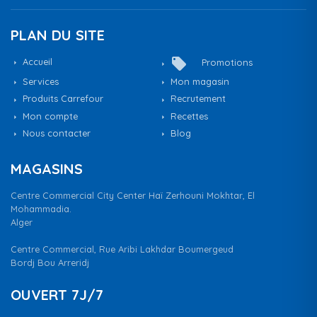
PLAN DU SITE
local_offer
Accueil
Promotions
Services
Mon magasin
Produits Carrefour
Recrutement
Mon compte
Recettes
Nous contacter
Blog
MAGASINS
Centre Commercial City Center Haï Zerhouni Mokhtar, El
Mohammadia.
Alger
Centre Commercial, Rue Aribi Lakhdar Boumergeud
Bordj Bou Arreridj
OUVERT 7J/7