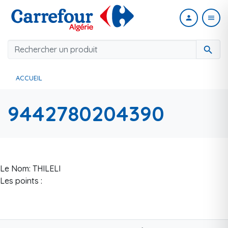
person
menu
search
ACCUEIL
9442780204390
Le Nom: THILELI
Les points :