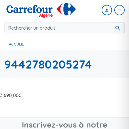
person
menu
search
ACCUEIL
9442780205274
3,690,000
Inscrivez-vous à notre