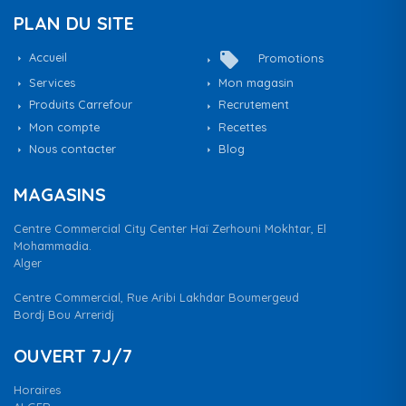
PLAN DU SITE
local_offer
Accueil
Promotions
Services
Mon magasin
Produits Carrefour
Recrutement
Mon compte
Recettes
Nous contacter
Blog
MAGASINS
Centre Commercial City Center Haï Zerhouni Mokhtar, El
Mohammadia.
Alger
Centre Commercial, Rue Aribi Lakhdar Boumergeud
Bordj Bou Arreridj
OUVERT 7J/7
Horaires