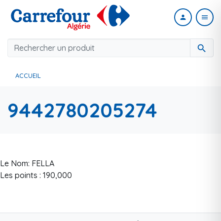
person
menu
search
ACCUEIL
9442780205274
Le Nom: FELLA
Les points : 190,000