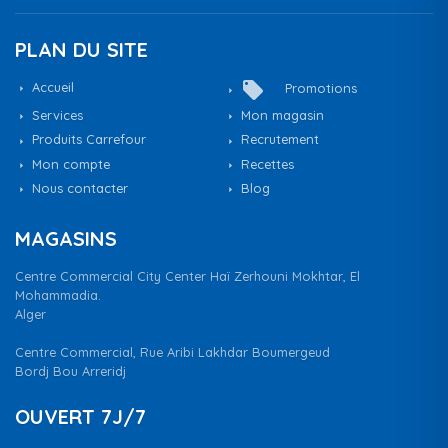
PLAN DU SITE
local_offer
Accueil
Promotions
Services
Mon magasin
Produits Carrefour
Recrutement
Mon compte
Recettes
Nous contacter
Blog
MAGASINS
Centre Commercial City Center Haï Zerhouni Mokhtar, El
Mohammadia.
Alger
Centre Commercial, Rue Aribi Lakhdar Boumergeud
Bordj Bou Arreridj
OUVERT 7J/7