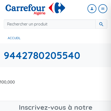
person
menu
search
ACCUEIL
9442780205540
100,000
Inscrivez-vous à notre