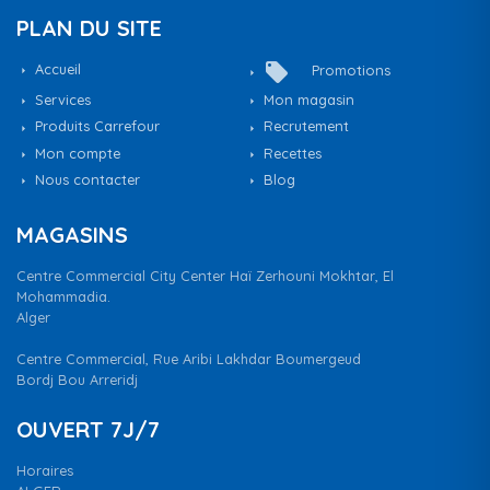
PLAN DU SITE
local_offer
Accueil
Promotions
Services
Mon magasin
Produits Carrefour
Recrutement
Mon compte
Recettes
Nous contacter
Blog
MAGASINS
Centre Commercial City Center Haï Zerhouni Mokhtar, El
Mohammadia.
Alger
Centre Commercial, Rue Aribi Lakhdar Boumergeud
Bordj Bou Arreridj
OUVERT 7J/7
Horaires