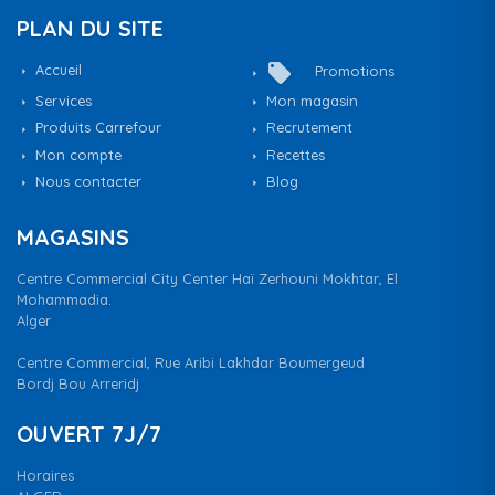
PLAN DU SITE
local_offer
Accueil
Promotions
Services
Mon magasin
Produits Carrefour
Recrutement
Mon compte
Recettes
Nous contacter
Blog
MAGASINS
Centre Commercial City Center Haï Zerhouni Mokhtar, El
Mohammadia.
Alger
Centre Commercial, Rue Aribi Lakhdar Boumergeud
Bordj Bou Arreridj
OUVERT 7J/7
Horaires