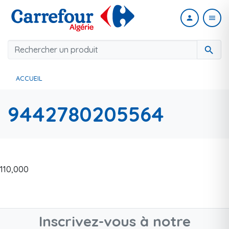
person
menu
search
ACCUEIL
9442780205564
110,000
Inscrivez-vous à notre