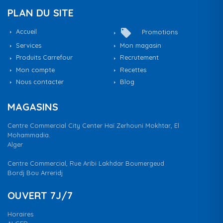
PLAN DU SITE
local_offer
Accueil
Promotions
Services
Mon magasin
Produits Carrefour
Recrutement
Mon compte
Recettes
Nous contacter
Blog
MAGASINS
Centre Commercial City Center Haï Zerhouni Mokhtar, El
Mohammadia.
Alger
Centre Commercial, Rue Aribi Lakhdar Boumergeud
Bordj Bou Arreridj
OUVERT 7J/7
Horaires