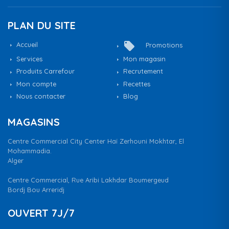
PLAN DU SITE
local_offer
Accueil
Promotions
Services
Mon magasin
Produits Carrefour
Recrutement
Mon compte
Recettes
Nous contacter
Blog
MAGASINS
Centre Commercial City Center Haï Zerhouni Mokhtar, El
Mohammadia.
Alger
Centre Commercial, Rue Aribi Lakhdar Boumergeud
Bordj Bou Arreridj
OUVERT 7J/7