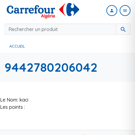
person
menu
search
ACCUEIL
9442780206042
Le Nom: kaci
Les points :