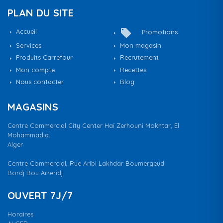
PLAN DU SITE
local_offer
Accueil
Promotions
Services
Mon magasin
Produits Carrefour
Recrutement
Mon compte
Recettes
Nous contacter
Blog
MAGASINS
Centre Commercial City Center Haï Zerhouni Mokhtar, El
Mohammadia.
Alger
Centre Commercial, Rue Aribi Lakhdar Boumergeud
Bordj Bou Arreridj
OUVERT 7J/7
Horaires