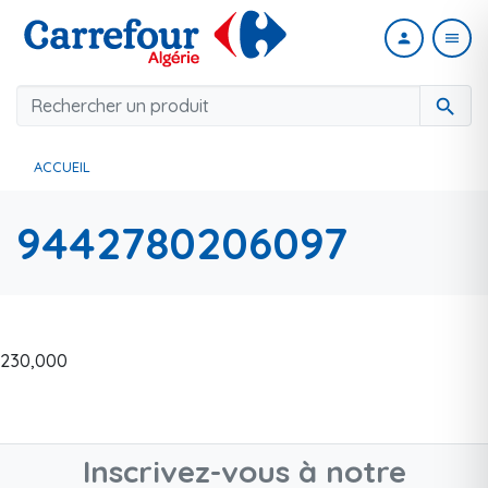
person
menu
search
ACCUEIL
9442780206097
230,000
Inscrivez-vous à notre