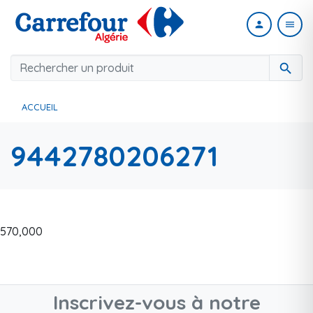
person
menu
search
ACCUEIL
9442780206271
570,000
Inscrivez-vous à notre