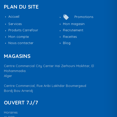
PLAN DU SITE
local_offer
Accueil
Promotions
Services
Mon magasin
Produits Carrefour
Recrutement
Mon compte
Recettes
Nous contacter
Blog
MAGASINS
Centre Commercial City Center Haï Zerhouni Mokhtar, El
Mohammadia.
Alger
Centre Commercial, Rue Aribi Lakhdar Boumergeud
Bordj Bou Arreridj
OUVERT 7J/7
Horaires