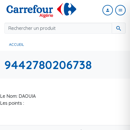
person
menu
search
ACCUEIL
9442780206738
Le Nom: DAOUIA
Les points :