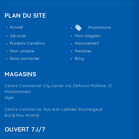
PLAN DU SITE
local_offer
Accueil
Promotions
Services
Mon magasin
Produits Carrefour
Recrutement
Mon compte
Recettes
Nous contacter
Blog
MAGASINS
Centre Commercial City Center Haï Zerhouni Mokhtar, El
Mohammadia.
Alger
Centre Commercial, Rue Aribi Lakhdar Boumergeud
Bordj Bou Arreridj
OUVERT 7J/7