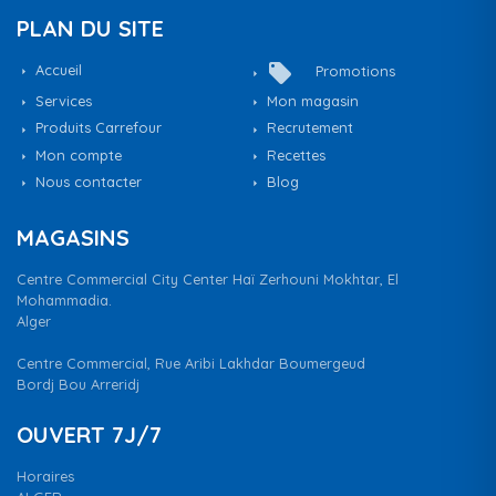
PLAN DU SITE
local_offer
Accueil
Promotions
Services
Mon magasin
Produits Carrefour
Recrutement
Mon compte
Recettes
Nous contacter
Blog
MAGASINS
Centre Commercial City Center Haï Zerhouni Mokhtar, El
Mohammadia.
Alger
Centre Commercial, Rue Aribi Lakhdar Boumergeud
Bordj Bou Arreridj
OUVERT 7J/7
Horaires