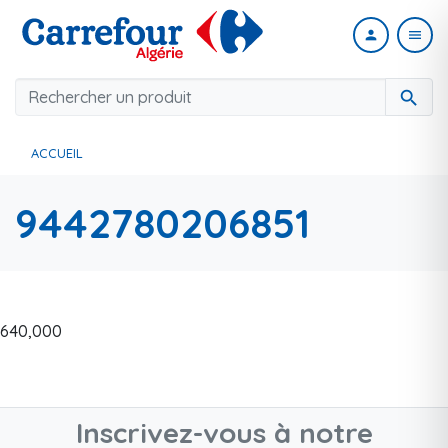
person
menu
search
ACCUEIL
9442780206851
640,000
Inscrivez-vous à notre