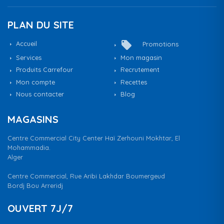
PLAN DU SITE
local_offer
Accueil
Promotions
Services
Mon magasin
Produits Carrefour
Recrutement
Mon compte
Recettes
Nous contacter
Blog
MAGASINS
Centre Commercial City Center Haï Zerhouni Mokhtar, El
Mohammadia.
Alger
Centre Commercial, Rue Aribi Lakhdar Boumergeud
Bordj Bou Arreridj
OUVERT 7J/7