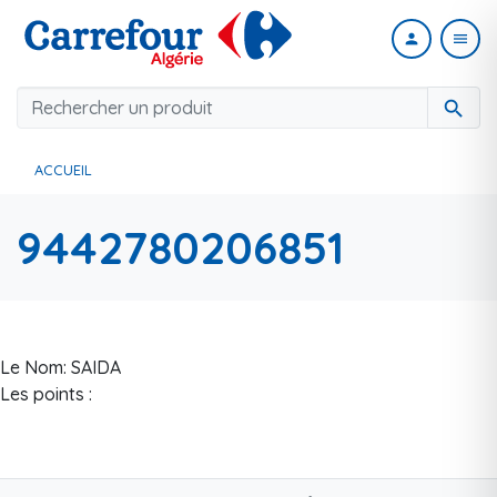
person
menu
search
ACCUEIL
9442780206851
Le Nom: SAIDA
Les points :