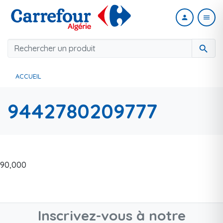
person
menu
search
ACCUEIL
9442780209777
90,000
Inscrivez-vous à notre