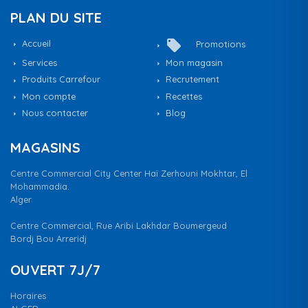
PLAN DU SITE
local_offer
Accueil
Promotions
Services
Mon magasin
Produits Carrefour
Recrutement
Mon compte
Recettes
Nous contacter
Blog
MAGASINS
Centre Commercial City Center Haï Zerhouni Mokhtar, El
Mohammadia.
Alger
Centre Commercial, Rue Aribi Lakhdar Boumergeud
Bordj Bou Arreridj
OUVERT 7J/7
Horaires