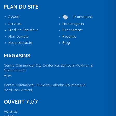
PLAN DU SITE
local_offer
Accueil
Promotions
Services
Mon magasin
Produits Carrefour
Recrutement
Mon compte
Recettes
Nous contacter
Blog
MAGASINS
Centre Commercial City Center Haï Zerhouni Mokhtar, El
Mohammadia.
Alger
Centre Commercial, Rue Aribi Lakhdar Boumergeud
Bordj Bou Arreridj
OUVERT 7J/7
Horaires