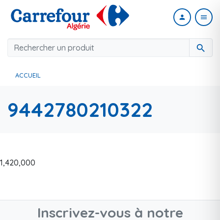
person
menu
search
ACCUEIL
9442780210322
1,420,000
Inscrivez-vous à notre