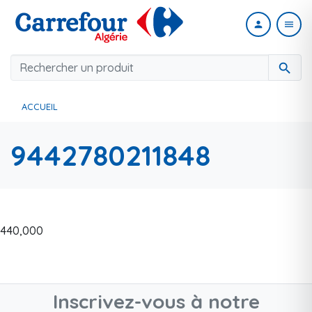
person
menu
search
ACCUEIL
9442780211848
440,000
Inscrivez-vous à notre