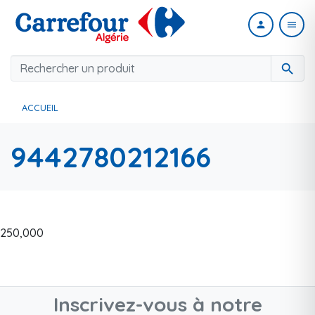
person
menu
search
ACCUEIL
9442780212166
250,000
Inscrivez-vous à notre