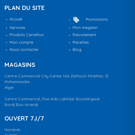
PLAN DU SITE
local_offer
Accueil
Promotions
Services
Mon magasin
Produits Carrefour
Recrutement
Mon compte
Recettes
Nous contacter
Blog
MAGASINS
Centre Commercial City Center Haï Zerhouni Mokhtar, El
Mohammadia.
Alger
Centre Commercial, Rue Aribi Lakhdar Boumergeud
Bordj Bou Arreridj
OUVERT 7J/7
Horaires