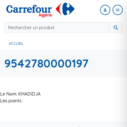
person
menu
search
ACCUEIL
9542780000197
Le Nom: KHADIDJA
Les points :