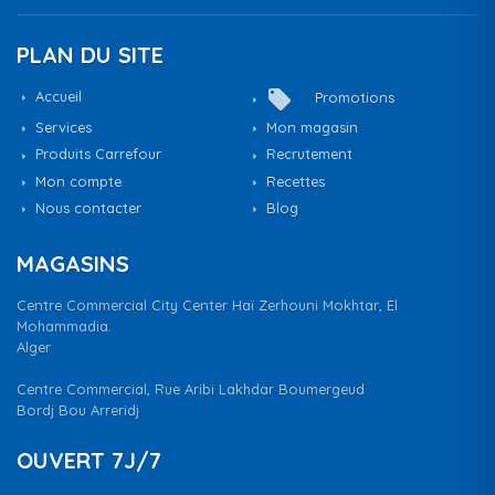
PLAN DU SITE
local_offer
Accueil
Promotions
Services
Mon magasin
Produits Carrefour
Recrutement
Mon compte
Recettes
Nous contacter
Blog
MAGASINS
Centre Commercial City Center Haï Zerhouni Mokhtar, El
Mohammadia.
Alger
Centre Commercial, Rue Aribi Lakhdar Boumergeud
Bordj Bou Arreridj
OUVERT 7J/7