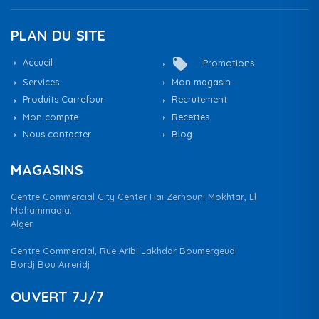
PLAN DU SITE
local_offer
Accueil
Promotions
Services
Mon magasin
Produits Carrefour
Recrutement
Mon compte
Recettes
Nous contacter
Blog
MAGASINS
Centre Commercial City Center Haï Zerhouni Mokhtar, El
Mohammadia.
Alger
Centre Commercial, Rue Aribi Lakhdar Boumergeud
Bordj Bou Arreridj
OUVERT 7J/7