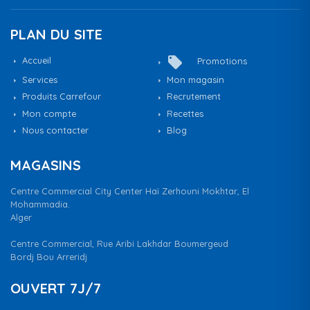
PLAN DU SITE
local_offer
Accueil
Promotions
Services
Mon magasin
Produits Carrefour
Recrutement
Mon compte
Recettes
Nous contacter
Blog
MAGASINS
Centre Commercial City Center Haï Zerhouni Mokhtar, El
Mohammadia.
Alger
Centre Commercial, Rue Aribi Lakhdar Boumergeud
Bordj Bou Arreridj
OUVERT 7J/7