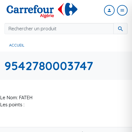
person
menu
search
ACCUEIL
9542780003747
Le Nom: FATEH
Les points :