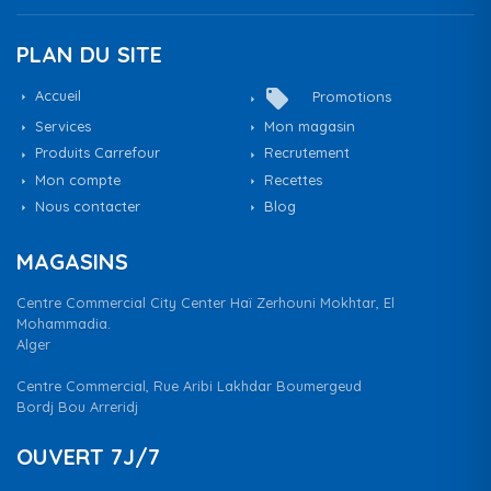
PLAN DU SITE
local_offer
Accueil
Promotions
Services
Mon magasin
Produits Carrefour
Recrutement
Mon compte
Recettes
Nous contacter
Blog
MAGASINS
Centre Commercial City Center Haï Zerhouni Mokhtar, El
Mohammadia.
Alger
Centre Commercial, Rue Aribi Lakhdar Boumergeud
Bordj Bou Arreridj
OUVERT 7J/7