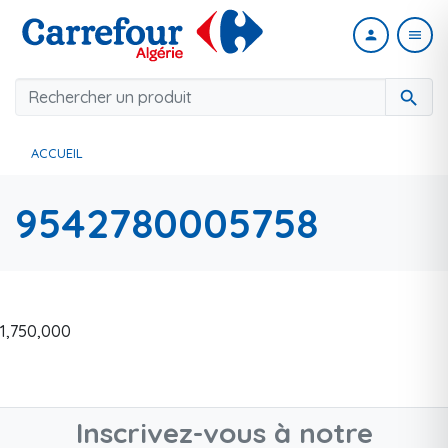
person
menu
search
ACCUEIL
9542780005758
1,750,000
Inscrivez-vous à notre