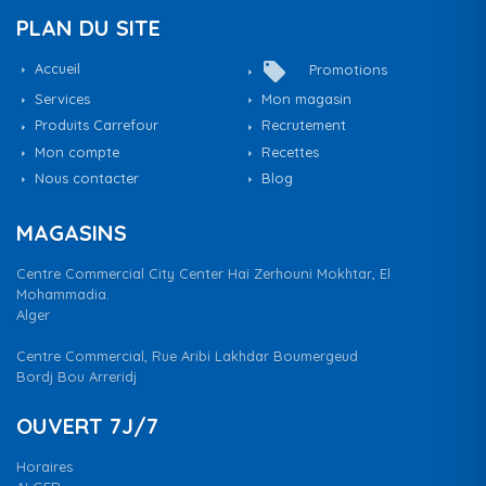
PLAN DU SITE
local_offer
Accueil
Promotions
Services
Mon magasin
Produits Carrefour
Recrutement
Mon compte
Recettes
Nous contacter
Blog
MAGASINS
Centre Commercial City Center Haï Zerhouni Mokhtar, El
Mohammadia.
Alger
Centre Commercial, Rue Aribi Lakhdar Boumergeud
Bordj Bou Arreridj
OUVERT 7J/7
Horaires