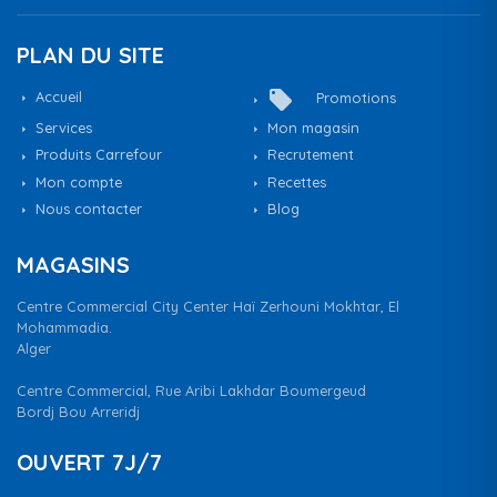
PLAN DU SITE
local_offer
Accueil
Promotions
Services
Mon magasin
Produits Carrefour
Recrutement
Mon compte
Recettes
Nous contacter
Blog
MAGASINS
Centre Commercial City Center Haï Zerhouni Mokhtar, El
Mohammadia.
Alger
Centre Commercial, Rue Aribi Lakhdar Boumergeud
Bordj Bou Arreridj
OUVERT 7J/7