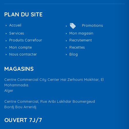
PLAN DU SITE
local_offer
Accueil
Promotions
Services
Mon magasin
Produits Carrefour
Recrutement
Mon compte
Recettes
Nous contacter
Blog
MAGASINS
Centre Commercial City Center Haï Zerhouni Mokhtar, El
Mohammadia.
Alger
Centre Commercial, Rue Aribi Lakhdar Boumergeud
Bordj Bou Arreridj
OUVERT 7J/7