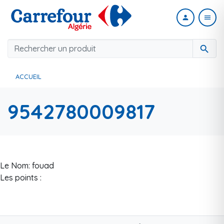
person
menu
search
ACCUEIL
9542780009817
Le Nom: fouad
Les points :