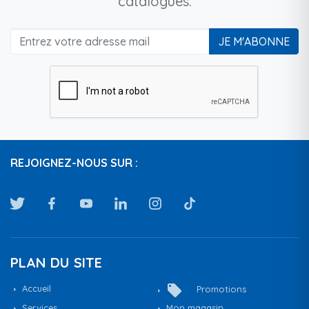
catalogues.
JE M'ABONNE
REJOIGNEZ-NOUS SUR :
PLAN DU SITE
local_offer
Accueil
Promotions
Services
Mon magasin